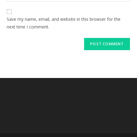
your
comment
to
website
comment
URL
Save my name, email, and website in this browser for the
(optional)
next time I comment.