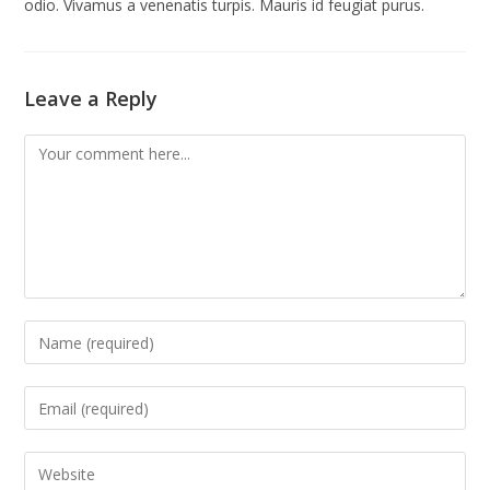
odio. Vivamus a venenatis turpis. Mauris id feugiat purus.
Leave a Reply
Comment
Enter
your
name
Enter
or
your
username
email
Enter
to
address