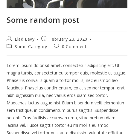
Some random post
Post
Post
Elad Levy
February 23, 2020
author:
published:
Post
Post
Some Category
0 Comments
category:
comments:
Lorem ipsum dolor sit amet, consectetur adipiscing elit. Ut
magna turpis, consectetur eu tempor quis, molestie ut augue.
Phasellus convallis quam a tortor mollis, nec euismod leo
faucibus. Phasellus condimentum, ex at semper tempor, erat
nibh dignissim nulla, nec varius eros diam sed tortor.
Maecenas luctus augue nisi. Etiam bibendum velit elementum
sem tristique, in condimentum purus sagittis. Suspendisse
potenti. Cras facilisis accumsan urna, vitae pretium diam
lacinia vel. Fusce sagittis tortor eu mi mollis euismod.
Suspendisse vel tortor quis ante dignissim vulputate efficitur